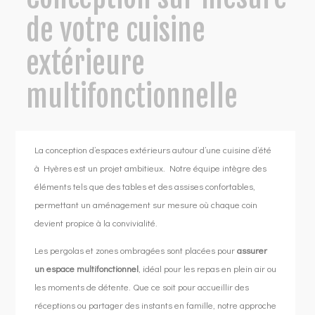
de votre cuisine
extérieure
multifonctionnelle
La conception d’espaces extérieurs autour d’une cuisine d’été
à Hyères est un projet ambitieux. Notre équipe intègre des
éléments tels que des tables et des assises confortables,
permettant un aménagement sur mesure où chaque coin
devient propice à la convivialité.
Les pergolas et zones ombragées sont placées pour
assurer
un espace multifonctionnel
, idéal pour les repas en plein air ou
les moments de détente. Que ce soit pour accueillir des
réceptions ou partager des instants en famille, notre approche